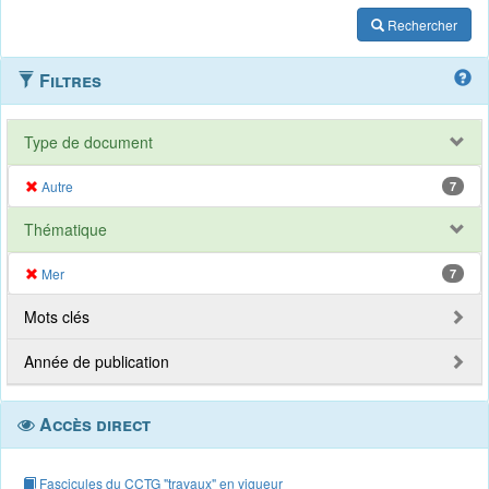
Rechercher
Filtres
Type de document
Autre
7
Thématique
Mer
7
Mots clés
Année de publication
Accès direct
Fascicules du CCTG "travaux" en vigueur