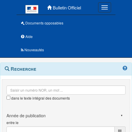
Menu principal
Bulletin Officiel
Toggle navigatio
Documents opposables
Aide
Nouveautés
Navigation
Menu
Recherche
contextuel
et
outils
annexes
dans le texte intégral des documents
entre le