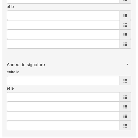
et le
entre le
et le