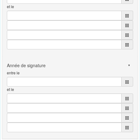
et le
entre le
et le