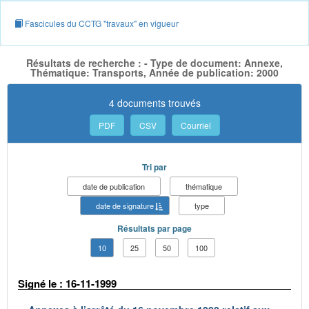
Fascicules du CCTG "travaux" en vigueur
Résultats de recherche : - Type de document: Annexe,
Thématique: Transports, Année de publication: 2000
4 documents trouvés
PDF
CSV
Courriel
Tri par
date de publication
thématique
date de signature
type
Résultats par page
10
25
50
100
Signé le : 16-11-1999