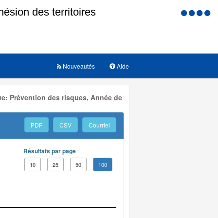
Menu
d'accessi
Nouveautés
Aide
ue: Prévention des risques, Année de
PDF
CSV
Courriel
Résultats par page
10
25
50
100