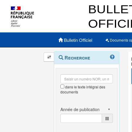
Menu principal
Bulletin Officiel
Documents o
Navigation
Menu
Recherche
contextuel
et
outils
annexes
dans le texte intégral des
documents