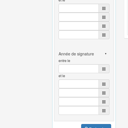
entre le
et le