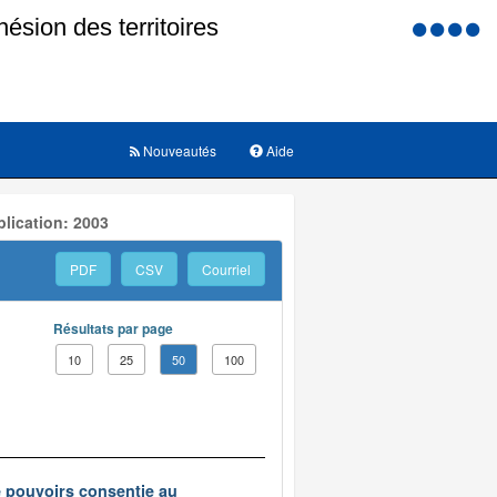
Menu
d'accessi
Nouveautés
Aide
lication: 2003
PDF
CSV
Courriel
Résultats par page
10
25
50
100
e pouvoirs consentie au