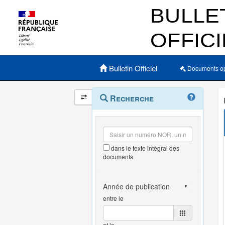
Menu principal
Bulletin Officiel
Documents o
Navigation
Menu
Recherche
contextuel
et
outils
annexes
dans le texte intégral des
documents
entre le
et le