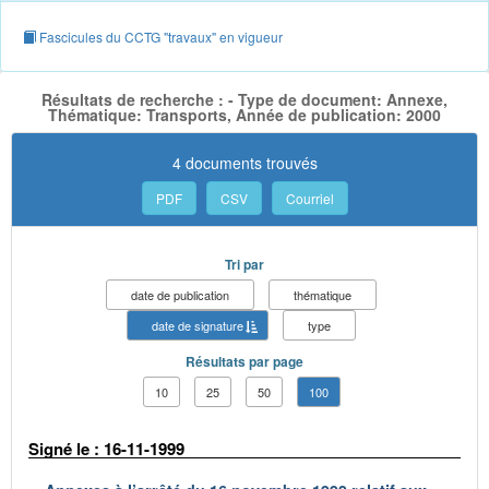
Fascicules du CCTG "travaux" en vigueur
Résultats de recherche : - Type de document: Annexe,
Thématique: Transports, Année de publication: 2000
4 documents trouvés
PDF
CSV
Courriel
Tri par
date de publication
thématique
date de signature
type
Résultats par page
10
25
50
100
Signé le : 16-11-1999