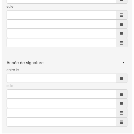
et le
entre le
et le