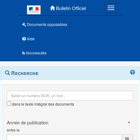
Menu principal
Bulletin Officiel
Toggle navigatio
Documents opposables
Aide
Nouveautés
Navigation
Menu
Recherche
contextuel
et
outils
annexes
dans le texte intégral des documents
entre le