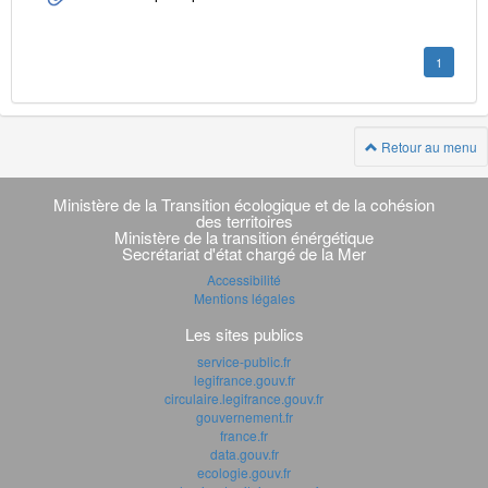
1
Retour au menu
Navigation
transverse
Ministère de la Transition écologique et de la cohésion
des territoires
Ministère de la transition énérgétique
Secrétariat d'état chargé de la Mer
Accessibilité
Mentions légales
Les sites publics
service-public.fr
legifrance.gouv.fr
circulaire.legifrance.gouv.fr
gouvernement.fr
france.fr
data.gouv.fr
ecologie.gouv.fr