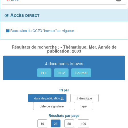
Accès direct
Fascicules du CCTG "travaux" en vigueur
Résultats de recherche : - Thématique: Mer, Année de
publication: 2003
4 documents trouvés
PDF
CSV
Courriel
Tri par
date de publication
thématique
date de signature
type
Résultats par page
10
25
50
100