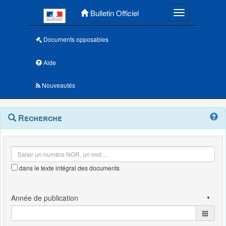
Menu principal
Bulletin Officiel
Toggle navigatio
Documents opposables
Aide
Nouveautés
Navigation
Menu
Recherche
contextuel
et
outils
annexes
dans le texte intégral des documents