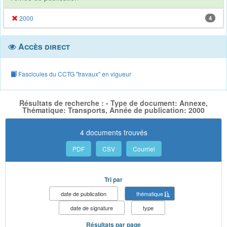
2000
4
Accès direct
Fascicules du CCTG "travaux" en vigueur
Résultats de recherche : - Type de document: Annexe,
Thématique: Transports, Année de publication: 2000
4 documents trouvés
PDF
CSV
Courriel
Tri par
date de publication
thématique
date de signature
type
Résultats par page