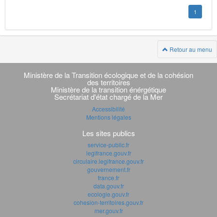
1
Retour au menu
Navigation
transverse
Ministère de la Transition écologique et de la cohésion
des territoires
Ministère de la transition énérgétique
Secrétariat d'état chargé de la Mer
Accessibilité
Mentions légales
Les sites publics
service-public.fr
legifrance.gouv.fr
circulaire.legifrance.gouv.fr
gouvernement.fr
france.fr
data.gouv.fr
ecologie.gouv.fr
cohesion-territoires.gouv.fr
mer.gouv.fr