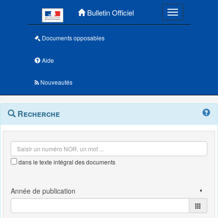
Menu principal
Bulletin Officiel
Toggle navigatio
Documents opposables
Aide
Nouveautés
Navigation
Menu
Recherche
contextuel
et
outils
annexes
dans le texte intégral des documents