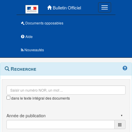
Menu principal
Bulletin Officiel
Toggle navigatio
Documents opposables
Aide
Nouveautés
Navigation
Menu
Recherche
contextuel
et
outils
annexes
dans le texte intégral des documents