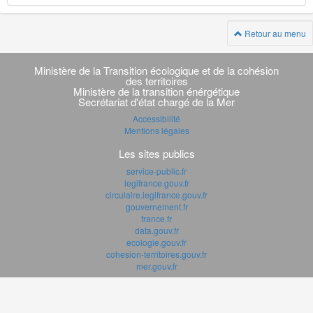
Retour au menu
Navigation
transverse
Ministère de la Transition écologique et de la cohésion
des territoires
Ministère de la transition énérgétique
Secrétariat d'état chargé de la Mer
Accessibilité
Mentions légales
Les sites publics
service-public.fr
legifrance.gouv.fr
circulaire.legifrance.gouv.fr
gouvernement.fr
france.fr
data.gouv.fr
ecologie.gouv.fr
cohesion-territoires.gouv.fr
mer.gouv.fr