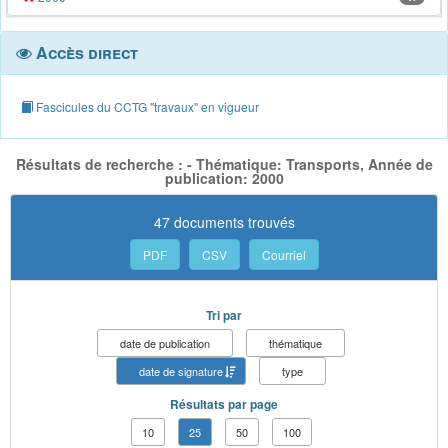
Accès direct
Fascicules du CCTG "travaux" en vigueur
Résultats de recherche : - Thématique: Transports, Année de
publication: 2000
47 documents trouvés
PDF
CSV
Courriel
Tri par
date de publication
thématique
date de signature
type
Résultats par page
10
25
50
100