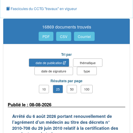
Fascicules du CCTG "travaux" en vigueur
16869 documents trouvés
PDF
CSV
Courriel
Tri par
date de publication
thématique
date de signature
type
Résultats par page
10
25
50
100
Publié le : 08-08-2026
Arrêté du 6 août 2026 portant renouvellement de
l’agrément d’un médecin au titre des décrets n°
2010-708 du 29 juin 2010 relatif à la certification des