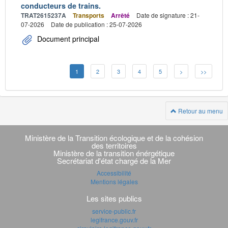
conducteurs de trains.
TRAT2615237A
Transports
Arrêté
Date de signature : 21-
07-2026
Date de publication : 25-07-2026
Document principal
1
2
3
4
5
>
>>
Retour au menu
Navigation
transverse
Ministère de la Transition écologique et de la cohésion
des territoires
Ministère de la transition énérgétique
Secrétariat d'état chargé de la Mer
Accessibilité
Mentions légales
Les sites publics
service-public.fr
legifrance.gouv.fr