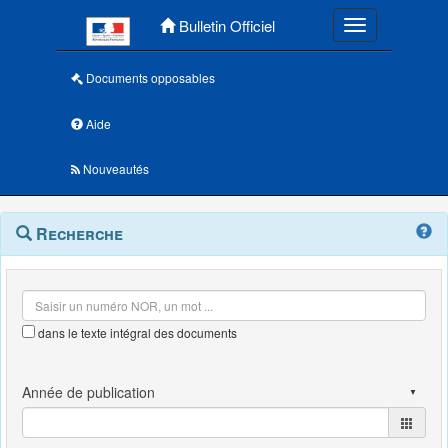
Menu principal
Bulletin Officiel
Toggle navigatio
Documents opposables
Aide
Nouveautés
Navigation
Menu
Recherche
contextuel
et
outils
annexes
dans le texte intégral des documents