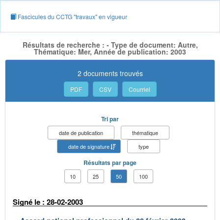
Fascicules du CCTG "travaux" en vigueur
Résultats de recherche : - Type de document: Autre,
Thématique: Mer, Année de publication: 2003
2 documents trouvés
PDF
CSV
Courriel
Tri par
date de publication
thématique
date de signature
type
Résultats par page
10
25
50
100
Signé le : 28-02-2003