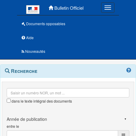
Menu principal
Bulletin Officiel
Toggle navigatio
Documents opposables
Aide
Nouveautés
Navigation
Menu
Recherche
contextuel
et
outils
annexes
dans le texte intégral des documents
entre le