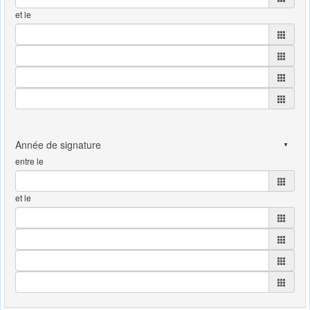
et le
entre le
et le