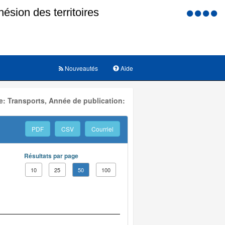
Menu
d'accessi
Nouveautés
Aide
: Transports, Année de publication:
PDF
CSV
Courriel
Résultats par page
10
25
50
100