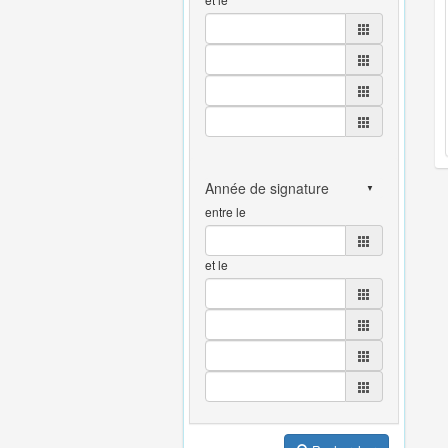
entre le
et le