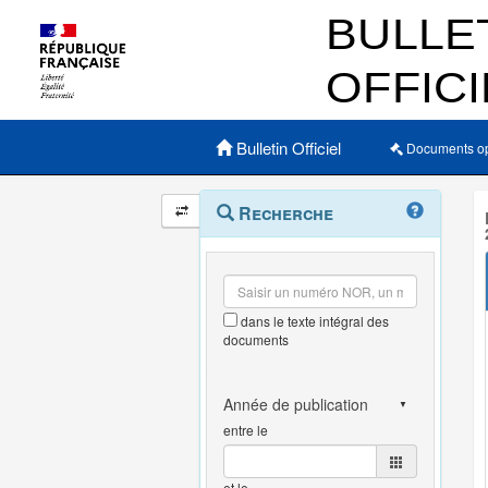
Menu principal
Bulletin Officiel
Documents o
Navigation
Menu
Recherche
contextuel
et
outils
annexes
dans le texte intégral des
documents
entre le
et le