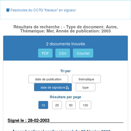
Fascicules du CCTG "travaux" en vigueur
Résultats de recherche : - Type de document: Autre,
Thématique: Mer, Année de publication: 2003
2 documents trouvés
PDF
CSV
Courriel
Tri par
date de publication
thématique
date de signature
type
Résultats par page
10
25
50
100
Signé le : 28-02-2003