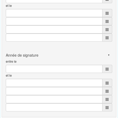
et le
entre le
et le