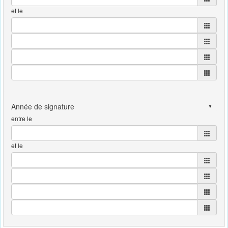
et le
entre le
et le