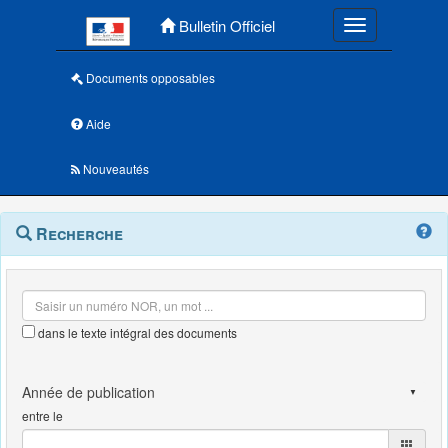
Menu principal
Bulletin Officiel
Toggle navigatio
Documents opposables
Aide
Nouveautés
Navigation
Menu
Recherche
contextuel
et
outils
annexes
dans le texte intégral des documents
entre le