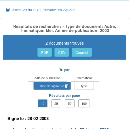
Fascicules du CCTG "travaux" en vigueur
Résultats de recherche : - Type de document: Autre,
Thématique: Mer, Année de publication: 2003
2 documents trouvés
PDF
CSV
Courriel
Tri par
date de publication
thématique
date de signature
type
Résultats par page
10
25
50
100
Signé le : 28-02-2003