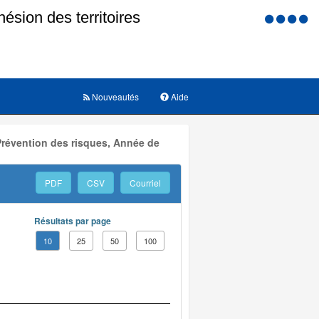
Menu
d'accessi
Nouveautés
Aide
Prévention des risques, Année de
PDF
CSV
Courriel
Résultats par page
10
25
50
100