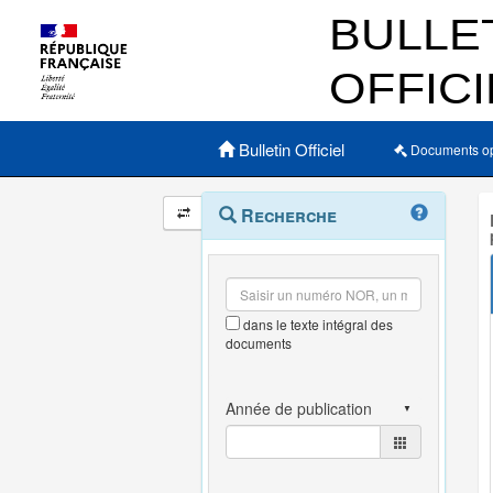
Menu principal
Bulletin Officiel
Documents o
Navigation
Menu
Recherche
contextuel
et
outils
annexes
dans le texte intégral des
documents