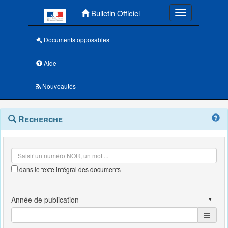
Menu principal
Bulletin Officiel
Toggle navigatio
Documents opposables
Aide
Nouveautés
Navigation
Menu
Recherche
contextuel
et
outils
annexes
dans le texte intégral des documents