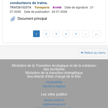
conducteurs de trains.
TRAT2615237A
Transports
Arrêté
Date de signature : 21-
07-2026
Date de publication : 25-07-2026
Document principal
1
2
3
4
5
>
>>
Retour au menu
Navigation
transverse
Ministère de la Transition écologique et de la cohésion
des territoires
Ministère de la transition énérgétique
Secrétariat d'état chargé de la Mer
Accessibilité
Mentions légales
Les sites publics
service-public.fr
legifrance.gouv.fr