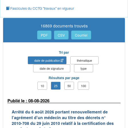
Fascicules du CCTG "travaux" en vigueur
16869 documents trouvés
PDF
CSV
Courriel
Tri par
date de publication
thématique
date de signature
type
Résultats par page
10
25
50
100
Publié le : 08-08-2026
Arrêté du 6 août 2026 portant renouvellement de
l’agrément d’un médecin au titre des décrets n°
2010-708 du 29 juin 2010 relatif à la certification des