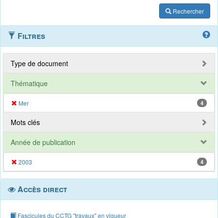
Rechercher
Filtres
Type de document
Thématique
Mer
4
Mots clés
Année de publication
2003
4
Accès direct
Fascicules du CCTG "travaux" en vigueur