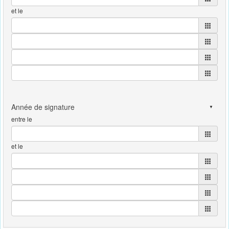
et le
entre le
et le