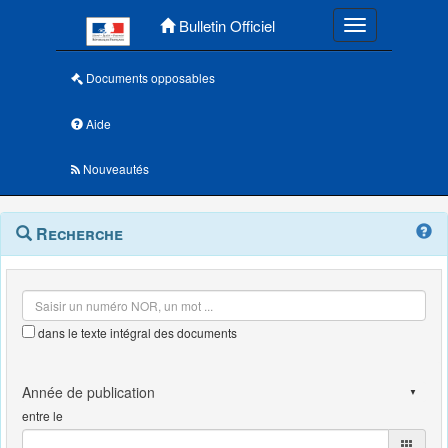
Menu principal
Bulletin Officiel
Toggle navigatio
Documents opposables
Aide
Nouveautés
Navigation
Menu
Recherche
contextuel
et
outils
annexes
dans le texte intégral des documents
entre le