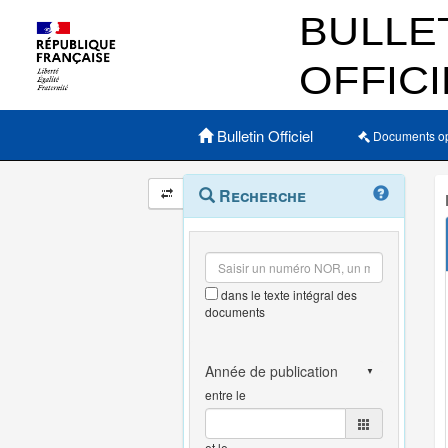
Menu principal
Bulletin Officiel
Documents o
Navigation
Menu
Recherche
contextuel
et
outils
annexes
dans le texte intégral des
documents
entre le
et le