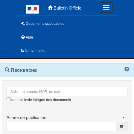
Menu principal
Bulletin Officiel
Toggle navigatio
Documents opposables
Aide
Nouveautés
Navigation
Menu
Recherche
contextuel
et
outils
annexes
dans le texte intégral des documents