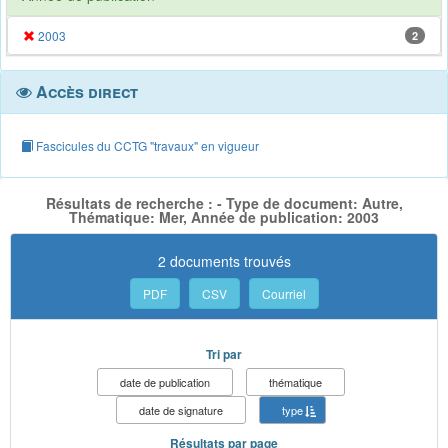
2003
2
Accès direct
Fascicules du CCTG "travaux" en vigueur
Résultats de recherche : - Type de document: Autre,
Thématique: Mer, Année de publication: 2003
2 documents trouvés
PDF
CSV
Courriel
Tri par
date de publication
thématique
date de signature
type
Résultats par page