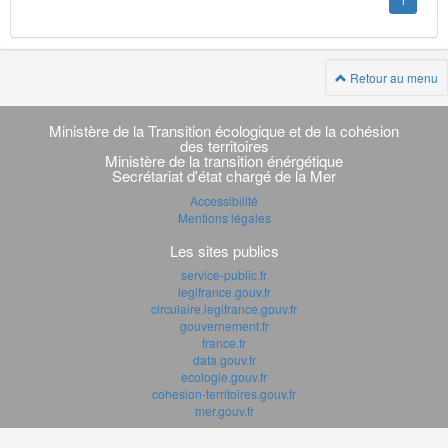
1
Retour au menu
Navigation
transverse
Ministère de la Transition écologique et de la cohésion
des territoires
Ministère de la transition énérgétique
Secrétariat d'état chargé de la Mer
Accessibilité
Mentions légales
Les sites publics
service-public.fr
legifrance.gouv.fr
circulaire.legifrance.gouv.fr
gouvernement.fr
france.fr
data.gouv.fr
ecologie.gouv.fr
cohesion-territoires.gouv.fr
mer.gouv.fr