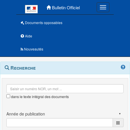
Menu principal
Bulletin Officiel
Toggle navigatio
Documents opposables
Aide
Nouveautés
Navigation
Menu
Recherche
contextuel
et
outils
annexes
dans le texte intégral des documents