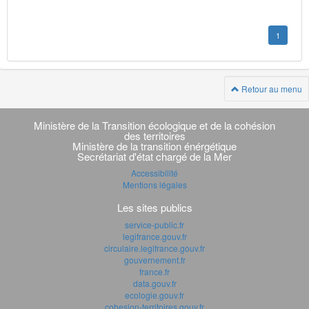
1
Retour au menu
Navigation
transverse
Ministère de la Transition écologique et de la cohésion
des territoires
Ministère de la transition énérgétique
Secrétariat d'état chargé de la Mer
Accessibilité
Mentions légales
Les sites publics
service-public.fr
legifrance.gouv.fr
circulaire.legifrance.gouv.fr
gouvernement.fr
france.fr
data.gouv.fr
ecologie.gouv.fr
cohesion-territoires.gouv.fr