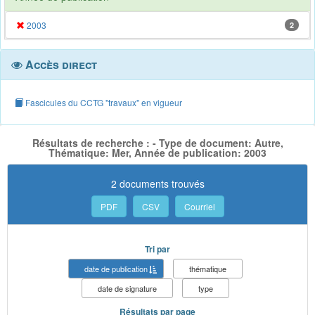
2003
2
Accès direct
Fascicules du CCTG "travaux" en vigueur
Résultats de recherche : - Type de document: Autre,
Thématique: Mer, Année de publication: 2003
2 documents trouvés
PDF
CSV
Courriel
Tri par
date de publication
thématique
date de signature
type
Résultats par page