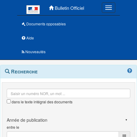
Menu principal
Bulletin Officiel
Toggle navigatio
Documents opposables
Aide
Nouveautés
Navigation
Menu
Recherche
contextuel
et
outils
annexes
dans le texte intégral des documents
entre le