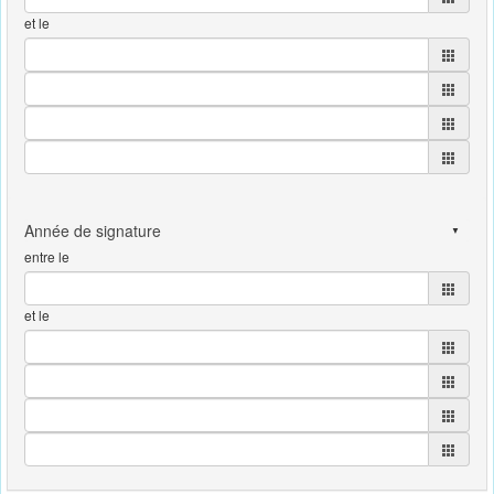
et le
entre le
et le