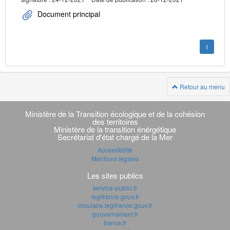
Document principal
1
Retour au menu
Navigation
transverse
Ministère de la Transition écologique et de la cohésion
des territoires
Ministère de la transition énérgétique
Secrétariat d'état chargé de la Mer
Accessibilité
Mentions légales
Les sites publics
service-public.fr
legifrance.gouv.fr
circulaire.legifrance.gouv.fr
gouvernement.fr
france.fr