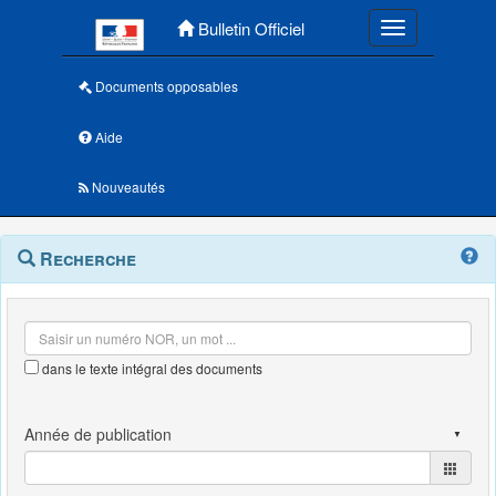
Menu principal
Bulletin Officiel
Toggle navigatio
Documents opposables
Aide
Nouveautés
Navigation
Menu
Recherche
contextuel
et
outils
annexes
dans le texte intégral des documents