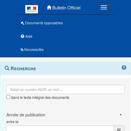
Menu principal
Bulletin Officiel
Toggle navigatio
Documents opposables
Aide
Nouveautés
Navigation
Menu
Recherche
contextuel
et
outils
annexes
dans le texte intégral des documents
entre le