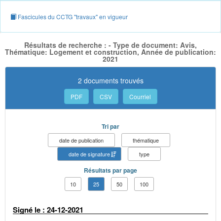
Fascicules du CCTG "travaux" en vigueur
Résultats de recherche : - Type de document: Avis,
Thématique: Logement et construction, Année de publication:
2021
2 documents trouvés
PDF
CSV
Courriel
Tri par
date de publication
thématique
date de signature
type
Résultats par page
10
25
50
100
Signé le : 24-12-2021