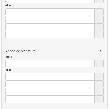
et le
entre le
et le