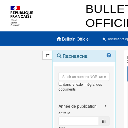
Menu principal
Bulletin Officiel
Documents o
Navigation
Menu
Recherche
contextuel
et
outils
annexes
dans le texte intégral des
documents
entre le
et le