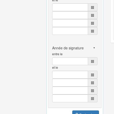
entre le
et le