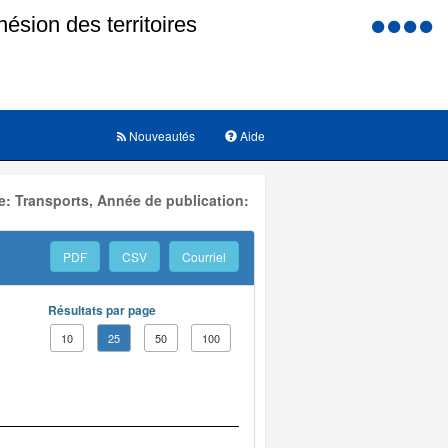
Menu
d'accessi
Nouveautés
Aide
: Transports, Année de publication:
PDF
CSV
Courriel
Résultats par page
10
25
50
100