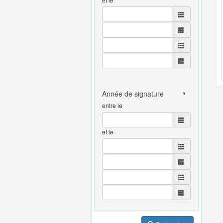
entre le
et le