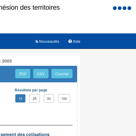
Menu
d'accessi
Nouveautés
Aide
: 2003
PDF
CSV
Courriel
Résultats par page
10
25
50
100
oursement des cotisations