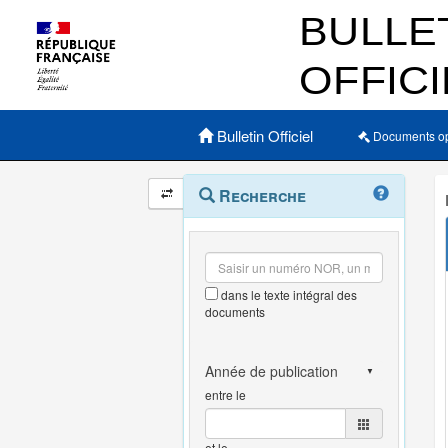
Menu principal
Bulletin Officiel
Documents o
Navigation
Menu
Recherche
contextuel
et
outils
annexes
dans le texte intégral des
documents
entre le
et le