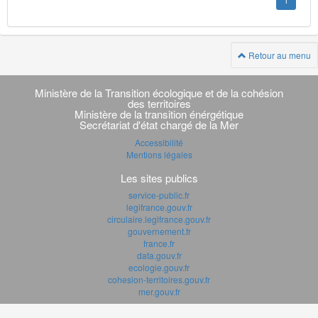
1
Retour au menu
Navigation
transverse
Ministère de la Transition écologique et de la cohésion
des territoires
Ministère de la transition énérgétique
Secrétariat d'état chargé de la Mer
Accessibilité
Mentions légales
Les sites publics
service-public.fr
legifrance.gouv.fr
circulaire.legifrance.gouv.fr
gouvernement.fr
france.fr
data.gouv.fr
ecologie.gouv.fr
cohesion-territoires.gouv.fr
mer.gouv.fr