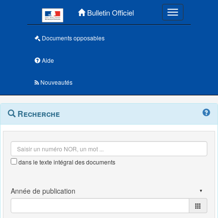
Menu principal
Bulletin Officiel
Toggle navigatio
Documents opposables
Aide
Nouveautés
Navigation
Menu
Recherche
contextuel
et
outils
annexes
dans le texte intégral des documents