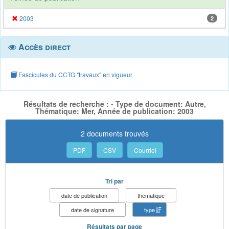
2003
2
Accès direct
Fascicules du CCTG "travaux" en vigueur
Résultats de recherche : - Type de document: Autre,
Thématique: Mer, Année de publication: 2003
2 documents trouvés
PDF
CSV
Courriel
Tri par
date de publication
thématique
date de signature
type
Résultats par page