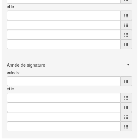
et le
entre le
et le