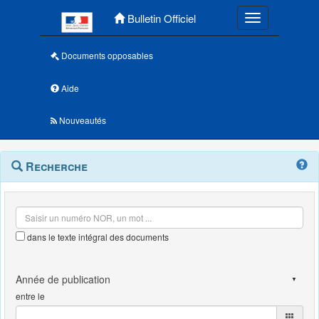
Menu principal
Bulletin Officiel
Toggle navigatio
Documents opposables
Aide
Nouveautés
Navigation
Menu
Recherche
contextuel
et
outils
annexes
dans le texte intégral des documents
entre le