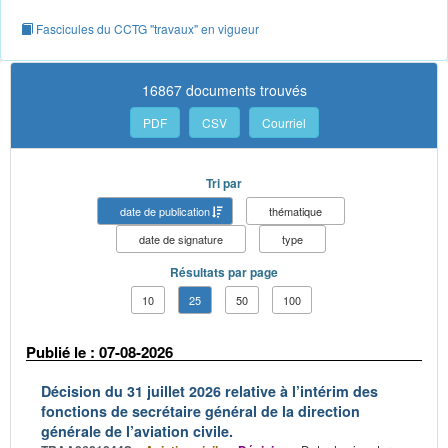
Fascicules du CCTG "travaux" en vigueur
16867 documents trouvés
PDF
CSV
Courriel
Tri par
date de publication
thématique
date de signature
type
Résultats par page
10
25
50
100
Publié le : 07-08-2026
Décision du 31 juillet 2026 relative à l’intérim des
fonctions de secrétaire général de la direction
générale de l’aviation civile.