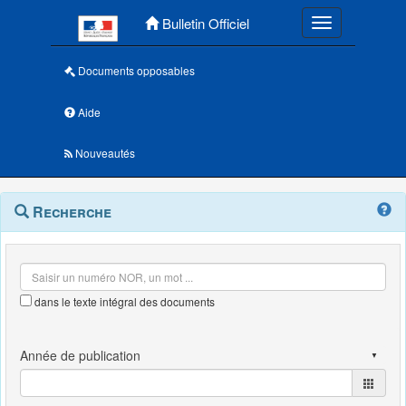
Menu principal
Bulletin Officiel
Toggle navigatio
Documents opposables
Aide
Nouveautés
Navigation
Menu
Recherche
contextuel
et
outils
annexes
dans le texte intégral des documents