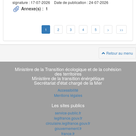
signature : 17-07-2026
Date de publication : 24-07-2026
Annexe(s) :
1
1
2
3
4
5
>
>>
Retour au menu
Navigation
transverse
Ministère de la Transition écologique et de la cohésion
des territoires
Ministère de la transition énérgétique
Secrétariat d'état chargé de la Mer
Accessibilité
Mentions légales
Les sites publics
service-public.fr
legifrance.gouv.fr
circulaire.legifrance.gouv.fr
gouvernement.fr
france.fr