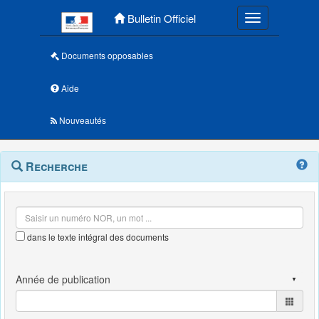
Menu principal
Bulletin Officiel
Toggle navigatio
Documents opposables
Aide
Nouveautés
Navigation
Menu
Recherche
contextuel
et
outils
annexes
dans le texte intégral des documents