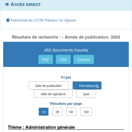
Accès direct
Fascicules du CCTG "travaux" en vigueur
Résultats de recherche : - Année de publication: 2003
452 documents trouvés
PDF
CSV
Courriel
Tri par
date de publication
thématique
date de signature
type
Résultats par page
10
25
50
100
Thème : Administration générale