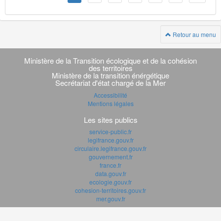
Retour au menu
Navigation
transverse
Ministère de la Transition écologique et de la cohésion
des territoires
Ministère de la transition énérgétique
Secrétariat d'état chargé de la Mer
Accessibilité
Mentions légales
Les sites publics
service-public.fr
legifrance.gouv.fr
circulaire.legifrance.gouv.fr
gouvernement.fr
france.fr
data.gouv.fr
ecologie.gouv.fr
cohesion-territoires.gouv.fr
mer.gouv.fr