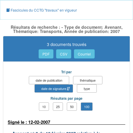
Fascicules du CCTG "travaux" en vigueur
Résultats de recherche : - Type de document: Avenant,
Thématique: Transports, Année de publication: 2007
3 documents trouvés
PDF
CSV
Courriel
Tri par
date de publication
thématique
date de signature
type
Résultats par page
10
25
50
100
Signé le : 12-02-2007