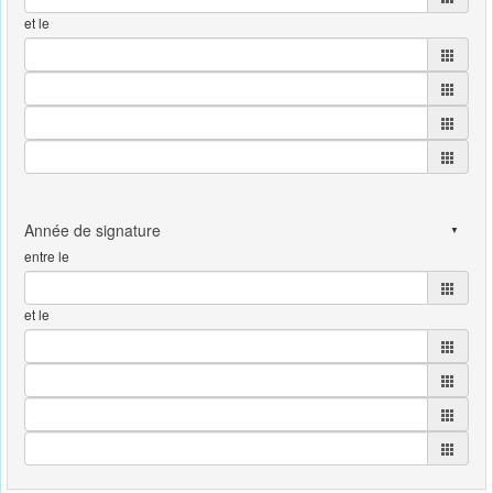
et le
entre le
et le