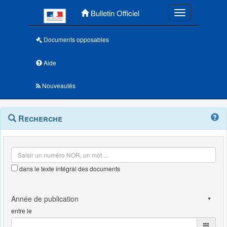
Menu principal
Bulletin Officiel
Toggle navigatio
Documents opposables
Aide
Nouveautés
Navigation
Menu
Recherche
contextuel
et
outils
annexes
dans le texte intégral des documents
entre le