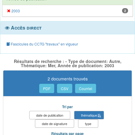
2003
2
Accès direct
Fascicules du CCTG "travaux" en vigueur
Résultats de recherche : - Type de document: Autre,
Thématique: Mer, Année de publication: 2003
2 documents trouvés
PDF
CSV
Courriel
Tri par
date de publication
thématique
date de signature
type
Résultats par page