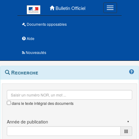
Menu principal
Bulletin Officiel
Toggle navigatio
Documents opposables
Aide
Nouveautés
Navigation
Menu
Recherche
contextuel
et
outils
annexes
dans le texte intégral des documents