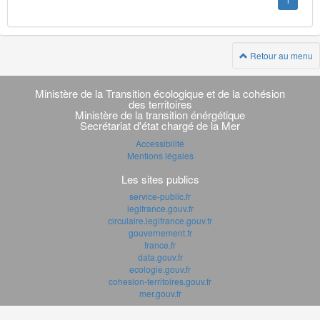
1
Retour au menu
Navigation
transverse
Ministère de la Transition écologique et de la cohésion
des territoires
Ministère de la transition énérgétique
Secrétariat d'état chargé de la Mer
Accessibilité
Mentions légales
Les sites publics
service-public.fr
legifrance.gouv.fr
circulaire.legifrance.gouv.fr
gouvernement.fr
france.fr
data.gouv.fr
ecologie.gouv.fr
cohesion-territoires.gouv.fr
mer.gouv.fr