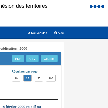
Menu
d'accessi
Nouveautés
Aide
ublication: 2000
PDF
CSV
Courriel
Résultats par page
10
25
50
100
14 février 2000 relatif au