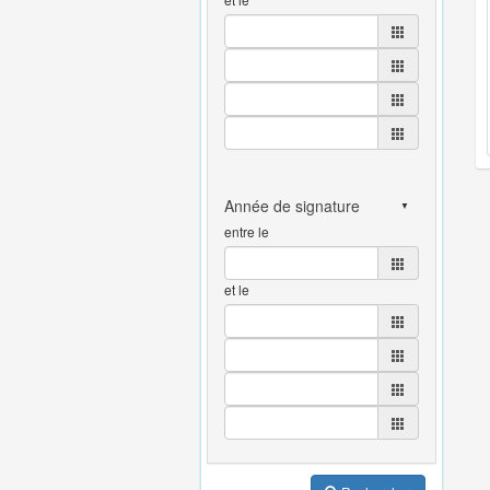
entre le
et le