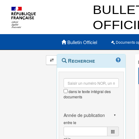
Menu principal
Bulletin Officiel
Documents o
Navigation
Menu
Recherche
contextuel
et
outils
annexes
dans le texte intégral des
documents
entre le
et le