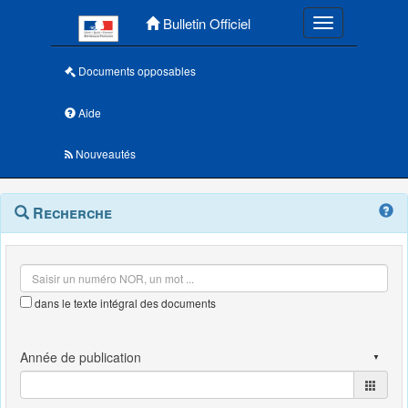
Menu principal
Bulletin Officiel
Toggle navigatio
Documents opposables
Aide
Nouveautés
Navigation
Menu
Recherche
contextuel
et
outils
annexes
dans le texte intégral des documents