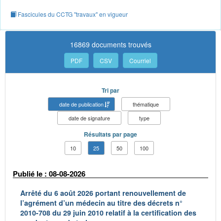
Fascicules du CCTG "travaux" en vigueur
16869 documents trouvés
PDF
CSV
Courriel
Tri par
date de publication
thématique
date de signature
type
Résultats par page
10
25
50
100
Publié le : 08-08-2026
Arrêté du 6 août 2026 portant renouvellement de
l’agrément d’un médecin au titre des décrets n°
2010-708 du 29 juin 2010 relatif à la certification des