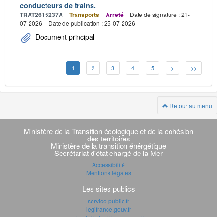
conducteurs de trains.
TRAT2615237A
Transports
Arrêté
Date de signature : 21-
07-2026
Date de publication : 25-07-2026
Document principal
1
2
3
4
5
>
>>
Retour au menu
Navigation
transverse
Ministère de la Transition écologique et de la cohésion
des territoires
Ministère de la transition énérgétique
Secrétariat d'état chargé de la Mer
Accessibilité
Mentions légales
Les sites publics
service-public.fr
legifrance.gouv.fr