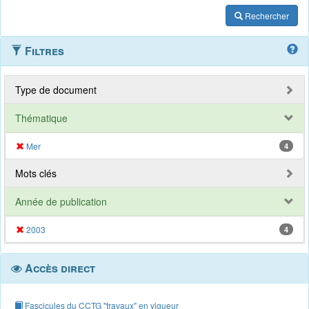
Rechercher
Filtres
Type de document
Thématique
Mer
4
Mots clés
Année de publication
2003
4
Accès direct
Fascicules du CCTG "travaux" en vigueur