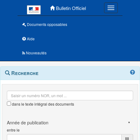
Menu principal
Bulletin Officiel
Toggle navigatio
Documents opposables
Aide
Nouveautés
Navigation
Menu
Recherche
contextuel
et
outils
annexes
dans le texte intégral des documents
entre le