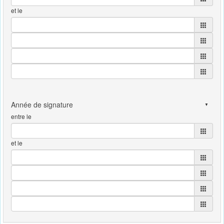
et le
entre le
et le