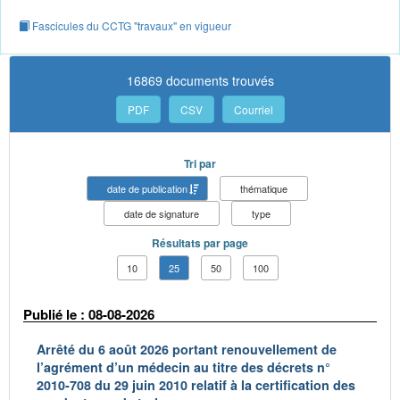
Fascicules du CCTG "travaux" en vigueur
16869 documents trouvés
PDF
CSV
Courriel
Tri par
date de publication
thématique
date de signature
type
Résultats par page
10
25
50
100
Publié le : 08-08-2026
Arrêté du 6 août 2026 portant renouvellement de
l’agrément d’un médecin au titre des décrets n°
2010-708 du 29 juin 2010 relatif à la certification des