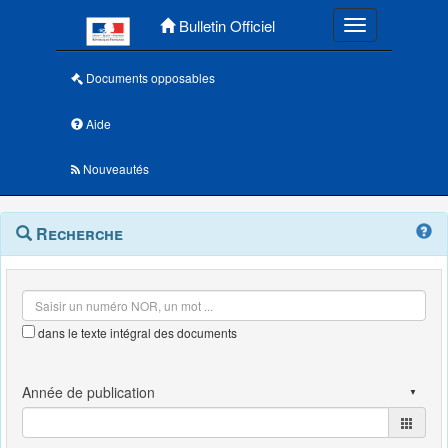
Menu principal
Bulletin Officiel
Toggle navigatio
Documents opposables
Aide
Nouveautés
Navigation
Menu
Recherche
contextuel
et
outils
annexes
dans le texte intégral des documents