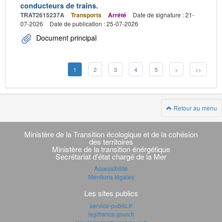
conducteurs de trains.
TRAT2615237A
Transports
Arrêté
Date de signature : 21-
07-2026
Date de publication : 25-07-2026
Document principal
1
2
3
4
5
>
>>
Retour au menu
Navigation
transverse
Ministère de la Transition écologique et de la cohésion
des territoires
Ministère de la transition énérgétique
Secrétariat d'état chargé de la Mer
Accessibilité
Mentions légales
Les sites publics
service-public.fr
legifrance.gouv.fr