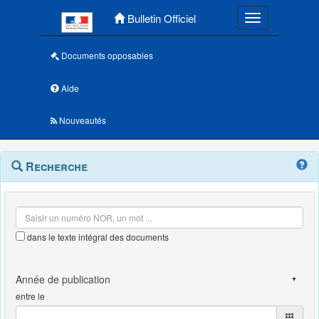
Menu principal
Bulletin Officiel
Toggle navigatio
Documents opposables
Aide
Nouveautés
Navigation
Menu
Recherche
contextuel
et
outils
annexes
dans le texte intégral des documents
entre le