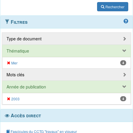
Rechercher
Filtres
Type de document
Thématique
Mer
4
Mots clés
Année de publication
2003
4
Accès direct
Fascicules du CCTG "travaux" en vigueur