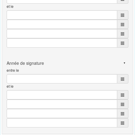
et le
entre le
et le