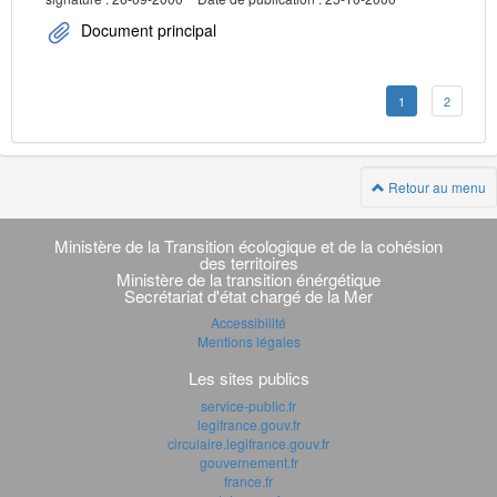
Document principal
1
2
Retour au menu
Navigation
transverse
Ministère de la Transition écologique et de la cohésion
des territoires
Ministère de la transition énérgétique
Secrétariat d'état chargé de la Mer
Accessibilité
Mentions légales
Les sites publics
service-public.fr
legifrance.gouv.fr
circulaire.legifrance.gouv.fr
gouvernement.fr
france.fr