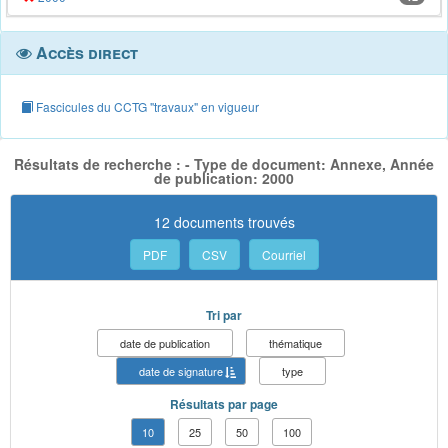
Accès direct
Fascicules du CCTG "travaux" en vigueur
Résultats de recherche : - Type de document: Annexe, Année
de publication: 2000
12 documents trouvés
PDF
CSV
Courriel
Tri par
date de publication
thématique
date de signature
type
Résultats par page
10
25
50
100