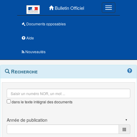
Menu principal
Bulletin Officiel
Toggle navigatio
Documents opposables
Aide
Nouveautés
Navigation
Menu
Recherche
contextuel
et
outils
annexes
dans le texte intégral des documents