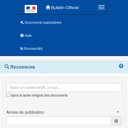
Menu principal
Bulletin Officiel
Toggle navigatio
Documents opposables
Aide
Nouveautés
Navigation
Menu
Recherche
contextuel
et
outils
annexes
dans le texte intégral des documents