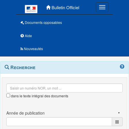
Menu principal
Bulletin Officiel
Toggle navigatio
Documents opposables
Aide
Nouveautés
Navigation
Menu
Recherche
contextuel
et
outils
annexes
dans le texte intégral des documents