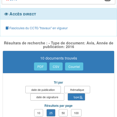
Accès direct
Fascicules du CCTG "travaux" en vigueur
Résultats de recherche : - Type de document: Avis, Année de
publication: 2016
10 documents trouvés
PDF
CSV
Courriel
Tri par
date de publication
thématique
date de signature
type
Résultats par page
10
25
50
100