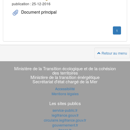
publication : 25-12-2016
Document principal
1
Retour au menu
Navigation
transverse
Ministère de la Transition écologique et de la cohésion
des territoires
Ministère de la transition énérgétique
Secrétariat d'état chargé de la Mer
Accessibilité
Mentions légales
Les sites publics
service-public.fr
legifrance.gouv.fr
circulaire.legifrance.gouv.fr
gouvernement.fr
france.fr