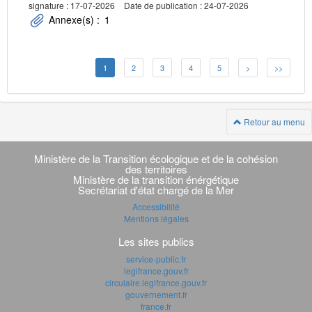
signature : 17-07-2026
Date de publication : 24-07-2026
Annexe(s) :
1
1
2
3
4
5
>
>>
Retour au menu
Navigation
transverse
Ministère de la Transition écologique et de la cohésion
des territoires
Ministère de la transition énérgétique
Secrétariat d'état chargé de la Mer
Accessibilité
Mentions légales
Les sites publics
service-public.fr
legifrance.gouv.fr
circulaire.legifrance.gouv.fr
gouvernement.fr
france.fr