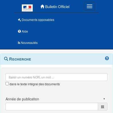
Menu principal
Bulletin Officiel
Toggle navigatio
Documents opposables
Aide
Nouveautés
Navigation
Menu
Recherche
contextuel
et
outils
annexes
dans le texte intégral des documents