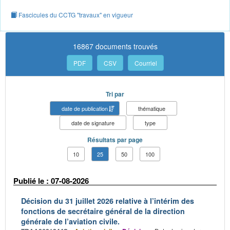
Fascicules du CCTG "travaux" en vigueur
16867 documents trouvés
PDF
CSV
Courriel
Tri par
date de publication
thématique
date de signature
type
Résultats par page
10
25
50
100
Publié le : 07-08-2026
Décision du 31 juillet 2026 relative à l’intérim des
fonctions de secrétaire général de la direction
générale de l’aviation civile.