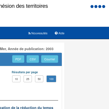
Menu
d'accessi
Nouveautés
Aide
 Mer, Année de publication: 2003
PDF
CSV
Courriel
Résultats par page
10
25
50
100
ication de la réduction du temps