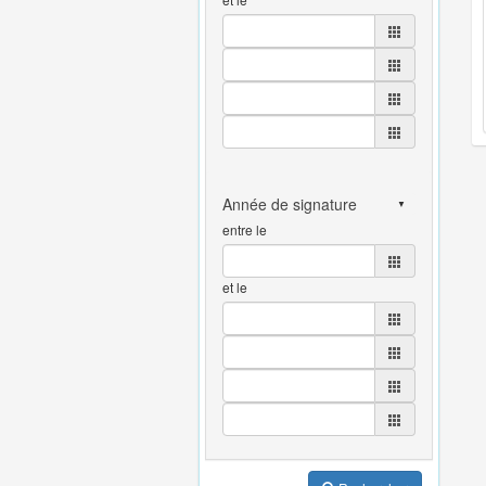
entre le
et le