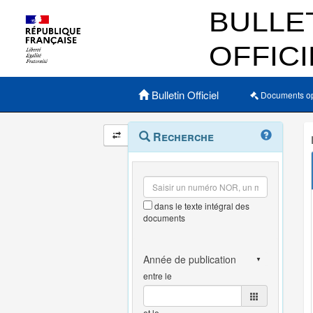
Menu principal
Bulletin Officiel
Documents o
Navigation
Menu
Recherche
contextuel
et
outils
annexes
dans le texte intégral des
documents
entre le
et le