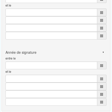
et le
entre le
et le