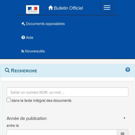
Menu principal
Bulletin Officiel
Toggle navigatio
Documents opposables
Aide
Nouveautés
Navigation
Menu
Recherche
contextuel
et
outils
annexes
dans le texte intégral des documents
entre le