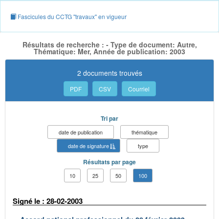
Fascicules du CCTG "travaux" en vigueur
Résultats de recherche : - Type de document: Autre,
Thématique: Mer, Année de publication: 2003
2 documents trouvés
PDF
CSV
Courriel
Tri par
date de publication
thématique
date de signature
type
Résultats par page
10
25
50
100
Signé le : 28-02-2003