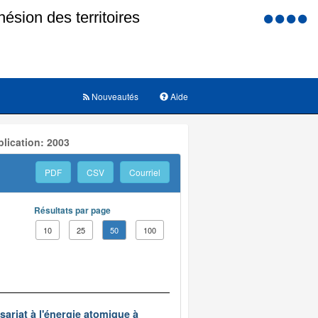
Menu
d'accessi
Nouveautés
Aide
lication: 2003
PDF
CSV
Courriel
Résultats par page
10
25
50
100
ariat à l'énergie atomique à