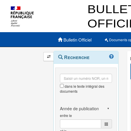
Menu principal
Bulletin Officiel
Documents o
Navigation
Menu
Recherche
contextuel
et
outils
annexes
dans le texte intégral des
documents
entre le
et le