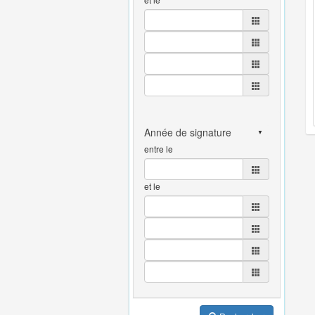
entre le
et le