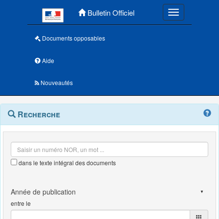
Menu principal
Bulletin Officiel
Toggle navigatio
Documents opposables
Aide
Nouveautés
Navigation
Menu
Recherche
contextuel
et
outils
annexes
dans le texte intégral des documents
entre le