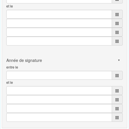
et le
entre le
et le