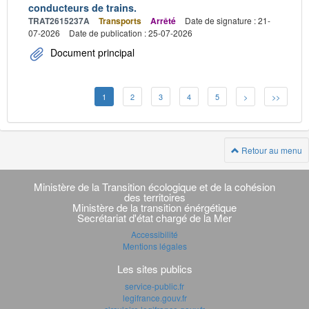
conducteurs de trains.
TRAT2615237A
Transports
Arrêté
Date de signature : 21-
07-2026
Date de publication : 25-07-2026
Document principal
1
2
3
4
5
>
>>
Retour au menu
Navigation
transverse
Ministère de la Transition écologique et de la cohésion
des territoires
Ministère de la transition énérgétique
Secrétariat d'état chargé de la Mer
Accessibilité
Mentions légales
Les sites publics
service-public.fr
legifrance.gouv.fr