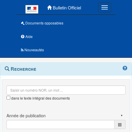
Menu principal
Bulletin Officiel
Toggle navigatio
Documents opposables
Aide
Nouveautés
Navigation
Menu
Recherche
contextuel
et
outils
annexes
dans le texte intégral des documents