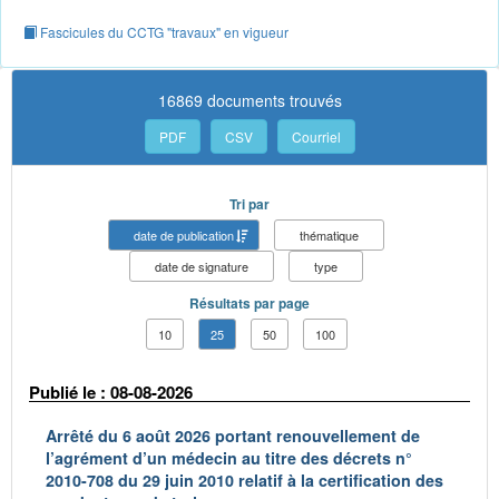
Fascicules du CCTG "travaux" en vigueur
16869 documents trouvés
PDF
CSV
Courriel
Tri par
date de publication
thématique
date de signature
type
Résultats par page
10
25
50
100
Publié le : 08-08-2026
Arrêté du 6 août 2026 portant renouvellement de
l’agrément d’un médecin au titre des décrets n°
2010-708 du 29 juin 2010 relatif à la certification des