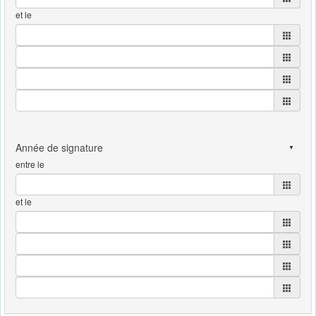
et le
entre le
et le