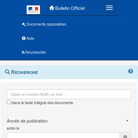
Menu principal
Bulletin Officiel
Toggle navigatio
Documents opposables
Aide
Nouveautés
Navigation
Menu
Recherche
contextuel
et
outils
annexes
dans le texte intégral des documents
entre le