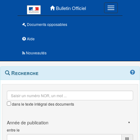
Menu principal
Bulletin Officiel
Toggle navigatio
Documents opposables
Aide
Nouveautés
Navigation
Menu
Recherche
contextuel
et
outils
annexes
dans le texte intégral des documents
entre le