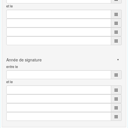
et le
entre le
et le