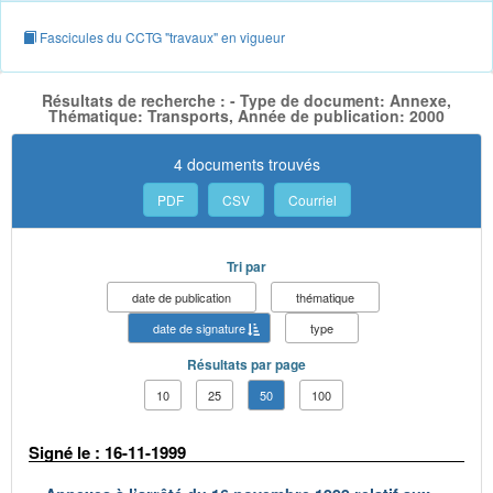
Fascicules du CCTG "travaux" en vigueur
Résultats de recherche : - Type de document: Annexe,
Thématique: Transports, Année de publication: 2000
4 documents trouvés
PDF
CSV
Courriel
Tri par
date de publication
thématique
date de signature
type
Résultats par page
10
25
50
100
Signé le : 16-11-1999