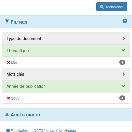
Rechercher
Filtres
Type de document
Thématique
Mer
4
Mots clés
Année de publication
2003
4
Accès direct
Fascicules du CCTG "travaux" en vigueur