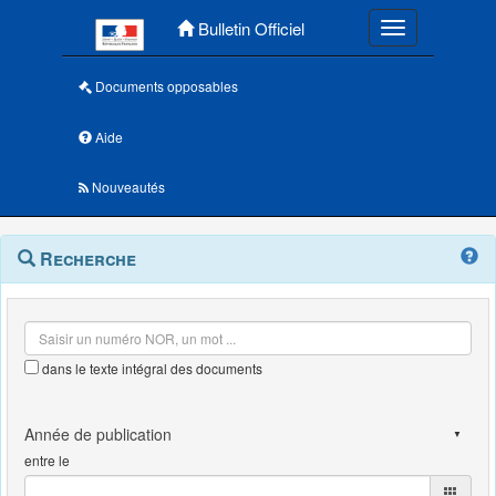
Menu principal
Bulletin Officiel
Toggle navigatio
Documents opposables
Aide
Nouveautés
Navigation
Menu
Recherche
contextuel
et
outils
annexes
dans le texte intégral des documents
entre le