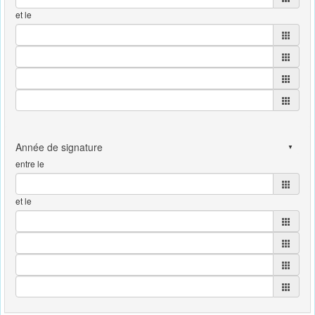
et le
entre le
et le