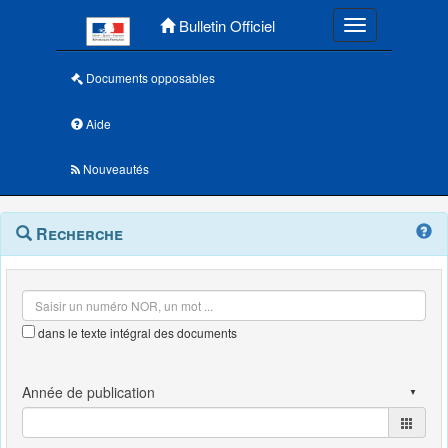
Menu principal
Bulletin Officiel
Toggle navigatio
Documents opposables
Aide
Nouveautés
Navigation
Menu
Recherche
contextuel
et
outils
annexes
dans le texte intégral des documents