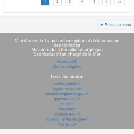
1
2
3
4
5
>
>>
Retour au menu
Navigation
transverse
Ministère de la Transition écologique et de la cohésion
des territoires
Ministère de la transition énérgétique
Secrétariat d'état chargé de la Mer
Accessibilité
Mentions légales
Les sites publics
service-public.fr
legifrance.gouv.fr
circulaire.legifrance.gouv.fr
gouvernement.fr
france.fr
data.gouv.fr
ecologie.gouv.fr
cohesion-territoires.gouv.fr
mer.gouv.fr