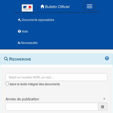
Menu principal
Bulletin Officiel
Toggle navigatio
Documents opposables
Aide
Nouveautés
Navigation
Menu
Recherche
contextuel
et
outils
annexes
dans le texte intégral des documents