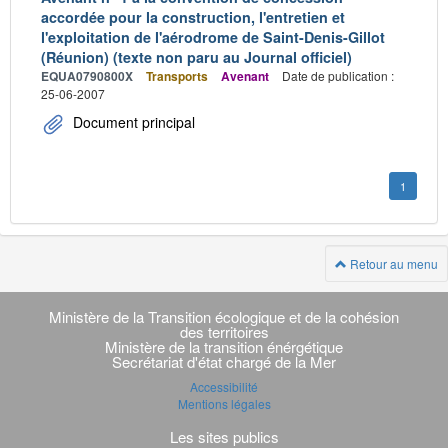
accordée pour la construction, l'entretien et
l'exploitation de l'aérodrome de Saint-Denis-Gillot
(Réunion) (texte non paru au Journal officiel)
EQUA0790800X
Transports
Avenant
Date de publication :
25-06-2007
Document principal
1
Retour au menu
Navigation
transverse
Ministère de la Transition écologique et de la cohésion
des territoires
Ministère de la transition énérgétique
Secrétariat d'état chargé de la Mer
Accessibilité
Mentions légales
Les sites publics