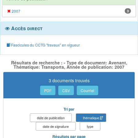
2007
3
Accès direct
Fascicules du CCTG "travaux" en vigueur
Résultats de recherche : - Type de document: Avenant,
Thématique: Transports, Année de publication: 2007
3 documents trouvés
PDF
CSV
Courriel
Tri par
date de publication
thématique
date de signature
type
Résultats par page