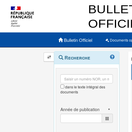
Menu principal
Bulletin Officiel
Documents o
Navigation
Menu
Recherche
contextuel
et
outils
annexes
dans le texte intégral des
documents