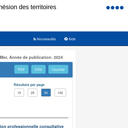
Menu
d'accessi
Nouveautés
Aide
 Mer, Année de publication: 2024
PDF
CSV
Courriel
Résultats par page
10
25
50
100
on professionnelle consultative